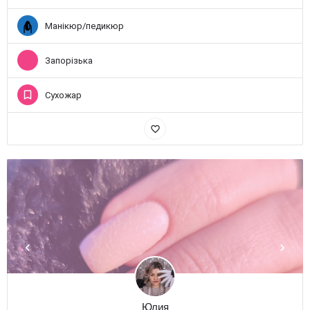
Манікюр/педикюр
Запорізька
Сухожар
favorite_border
Юлия