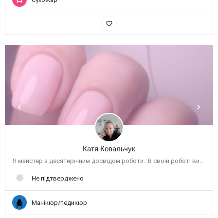
favorite_border
Катя Ковальчук
Я майстер з десятирічним досвідом роботи. В своїй роботі використовую техніки класичного та комбіновпного…
Не підтверджено
Манікюр/педикюр