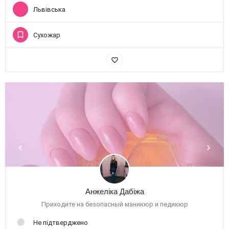
Львівська
Сухожар
favorite_border
Анжеліка Дабіжа
Приходите на безопасный маникюр и педикюр
Не підтверджено