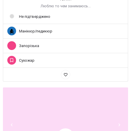
Люблю то чем занимаюсь...
Не підтверджено
Манікюр/педикюр
Запорізька
Сухожар
favorite_border