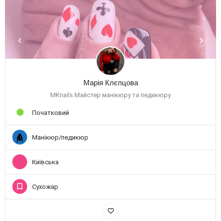
Марія Клєпцова
MKnails Майстер манікюру та педикюру
Початковий
Манікюр/педикюр
Київська
Сухожар
favorite_border