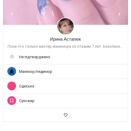
Ирина Астапюк
Пока что только мастер маникюра со стажем 7 лет. Безопасный мастер,который придерживается всех санитарных…
Не підтверджено
Манікюр/педикюр
Одеська
Сухожар
favorite_border