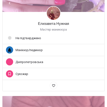
Елизавета Нужная
Мастер маникюра
Не підтверджено
Манікюр/педикюр
Дніпропетровська
Сухожар
favorite_border