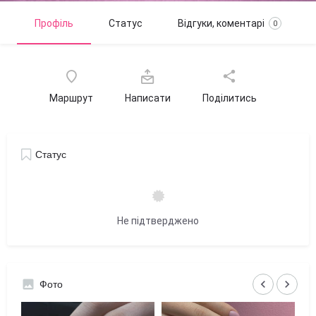
Профіль
Статус
Відгуки, коментарі
0
Маршрут
Написати
Поділитись
Статус
Не підтверджено
keyboard_arrow_left
keyboard_arrow_right
Фото