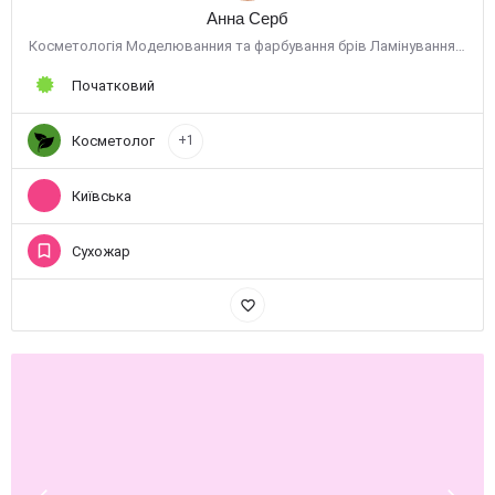
Анна Серб
Косметологія Моделюванния та фарбування брів Ламінування вій
Початковий
Косметолог
+1
Київська
Сухожар
favorite_border