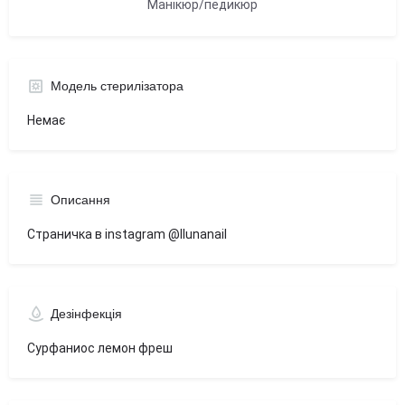
Манікюр/педикюр
Модель стерилізатора
Немає
Описання
Страничка в instagram @llunanail
Дезінфекція
Сурфаниос лемон фреш