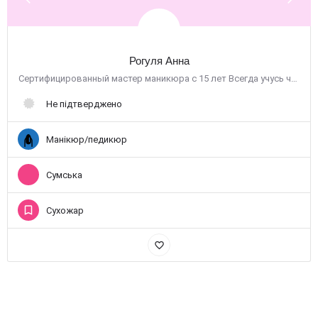
Рогуля Анна
Сертифицированный мастер маникюра с 15 лет Всегда учусь чем-то новому Очень люблю свою работу С…
Не підтверджено
Манікюр/педикюр
Сумська
Сухожар
favorite_border